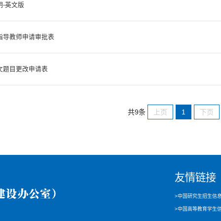
明-英文版
指导教师申请审批表
文题目更改申请表
上页
1
下页
共9条
友情链接
>中国研究生招生信
>中国高等教育学生