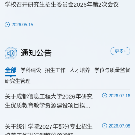
学校召开研究生招生委员会2026年第2次会议
2026.05.15
更多+
通知公告
全部
学科建设
招生工作
人才培养
学位与质量监督
研究生管理
关于成都信息工程大学2026年研究
关于更新全国教育评估监测专家库
关于统计学院2027年部分专业招生
关于成都信息工程大学2026年研究
一创三精：西部高校赋能气象高质
2025-2026学年秋季学期研究生助
2026.07.16
2023.03.02
2026.07.08
2026.07.16
2026.06.18
2025.09.17
生优质教育教学资源建设项目拟立
专家信息的通知
培养工作进行调整的预通知
生优质教育教学资源建设项目拟立
量发展的跨学科研究生培养改革与
管及助教招聘通知
项清单的公示
项清单的公示
实践
关于统计学院2027年部分专业招生
关于我校参加全国专业学位水平评
成都信息工程大学研究生院2027年
关于做好2026级非全日制硕士研究
罗小蓉副校长带队检查指导2026届
成都信息工程大学关于启动因地震
2026.07.08
2022.12.03
2026.07.01
2026.06.29
2026.05.29
2025.01.08