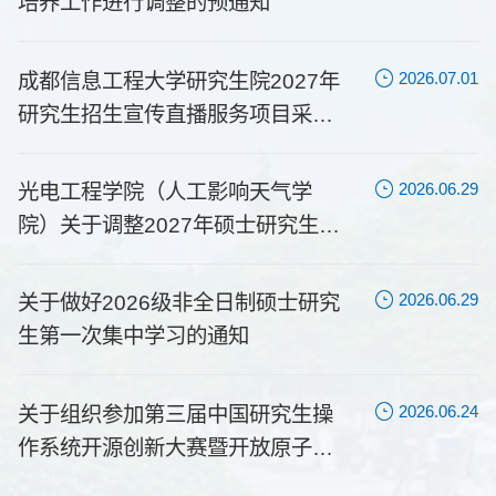
培养工作进行调整的预通知
估的通知
研究生招生宣传直播服务项目采购
生第一次集中学习的通知
研究生学位论文答辩工作
灾害导致家庭经济困难专项资助工
比选结果公告
作的通知
成都信息工程大学研究生院2027年
关于更新全国教育评估监测专家库
光电工程学院（人工影响天气学
关于组织参加第三届中国研究生操
我校成功举办2025年第八届研究生
关于开展2024年服兵役学生国家教
2026.07.01
2022.04.01
2026.06.29
2026.06.24
2024.10.09
2025.11.18
研究生招生宣传直播服务项目采购
专家信息的通知
院）关于调整2027年硕士研究生招
作系统开源创新大赛暨开放原子大
学术论坛
育资助工作的通知
比选结果公告
生考试初试科目的预公告
赛操作系统专项赛的通知
光电工程学院（人工影响天气学
关于开展我校四川省级“双一流”建设
计算机学院关于调整2027年硕士研
关于组织参加第五届中国研究生金
我校组织召开新晋研究生导师培训
关于开展2025届毕业生一次性求职
2026.06.29
2022.03.22
2026.06.18
2026.06.24
2025.03.27
2024.09.23
院）关于调整2027年硕士研究生招
周期总结补充完善的通知
究生招生考试初试科目的预公告
融科技创新大赛参赛的通知
会
创业补贴申请工作的通知
生考试初试科目的预公告
关于做好2026级非全日制硕士研究
关于启动填报学位授权点基本状态
成都信息工程大学2027年研究生招
关于公布2026年成都信息工程大学
学校组织参加四川省学习贯彻《中
关于开展2024-2025学年家庭经济
2026.06.29
2022.03.04
2026.06.17
2026.06.02
2025.01.03
2024.09.02
生第一次集中学习的通知
信息的通知
生直播宣传服务项目询价公告
研究生学科竞赛支持项目清单的通
华人民共和国学位法》工作推进会
困难学生认定工作的通知
知
关于组织参加第三届中国研究生操
关于做好2021年度学位授权点合格
2026年成都信息工程大学研究生新
关于2025-2026学年第二学期全日
我校召开第七届研究生学术论坛工
成都信息工程大学实施2024届残疾
2026.06.24
2022.01.13
2026.06.15
2026.05.26
2024.10.24
2024.06.28
作系统开源创新大赛暨开放原子大
评估相关工作的通知
生入学须知
制研究生期末考试与暑假安排的通
作会议
毕业生校内短期就业帮扶的通知
赛操作系统专项赛的通知
知