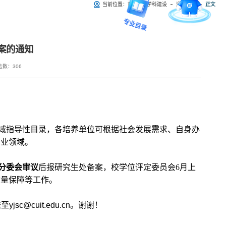
当前位置：
首页
学科建设
通知公告
正文
留言板
专业目录
案的通知
击数：
306
域指导性目录
，
各培养单位可根据社会发展需求、自身办
专业领域。
分委会审议
后报研究生处备案，校学位评定委员会6月上
质量保障等工作。
yjsc@cuit.edu.cn
。谢谢！