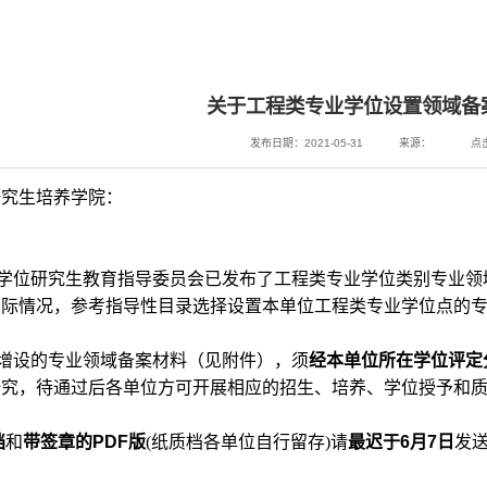
关于工程类专业学位设置领域备
发布日期：2021-05-31
来源：
点
研究生培养学院：
学位研究生教育指导委员会已发布了工程类
专业学位类别专业领
实际情况，参考指导性目录选择
设置本单位工程类专业学位点的
增设的专业领域备案材料（见附件），须
经本单位所在学位评定
研究，待通过后各单位方可
开展相应的招生、培养、学位授予和
档
和
带签章的PDF版
(纸质档各单位自行留存)请
最迟于6月7日
发送至