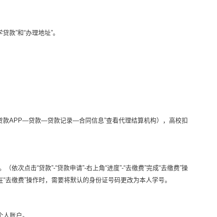
贷款”和“办理地址”。
贷款APP—贷款—贷款记录—合同信息”查看代理结算机构），高校扣
点击“贷款”-“贷款申请”-右上角“进度”-“去缴费”完成“去缴费”操
“去缴费”操作时，需要将默认的身份证号码更改为本人学号。
个人账户。