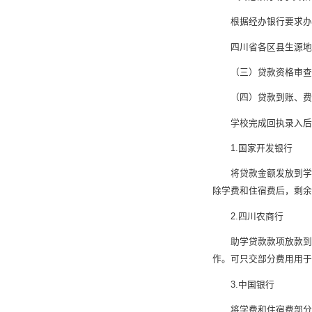
根据经办银行要求办
四川省各区县生源地
（三）贷款资格审查
（四）贷款到账、费用
学校完成回执录入后
1.国家开发银行
将贷款金额发放到学
除学费和住宿费后，剩
2.四川农商行
助学贷款款项放款到学
作。可只交部分费用用于
3.中国银行
将学费和住宿费部分