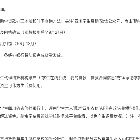
理。
助学贷款办理地址和时间查询方法：关注“四川学生资助”微信公众号，点击“助学
及回执确认（到校报到后至9月27日）
扣缴（10月-12月）
，各经办银行将陆续完成贷款发放。
生代理结算机构账户（“学生在线系统—我的贷款—贷款合同信息”或“国家助学
余资金可作为生活费使用。
生四川省农信社银行卡，须由学生本人通过“四川农信”APP完成“去缴费”操作。（依次
解冻资金。剩余学杂费通过学校财务处平台缴清，以免产生退费步骤。）注：在
直接放款至学生所在高校的对公账户，剩余贷款部分发放至学生本人中国银行