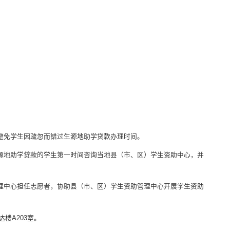
避免学生因疏忽而错过生源地助学贷款办理时间。
源地助学贷款的学生第一时间咨询当地县（市、区）学生资助中心，并
理中心担任志愿者，协助县（市、区）学生资助管理中心开展学生资助
楼A203室。