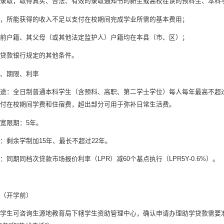
录取，取得真实、合法、有效的录取通知书的新生或高校在读的预科生、本科
，所能获得的收入不足以支付在校期间完成学业所需的基本费用；
前户籍、其父母（或其他法定监护人）户籍均在本县（市、区）；
贷款银行规定的其他条件。
、期限、利率
途：全日制普通本科学生（含预科、高职、第二学士学位）每人每年最高不超过16
支付在校期间学费和住宿费，超出部分可用于弥补日常生活费。
宽限期：5年。
：剩余学制加15年、最长不超过22年。
同期同档次贷款市场报价利率（LPR）减60个基点执行（LPR5Y-0.6%）。
（开学前）
学生可咨询生源地教育局下辖学生资助管理中心，确认申请办理助学贷款需要准