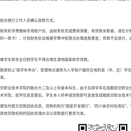
经办银行工作人员确认放款方式。
财务处学费缴纳专用账户后，由财务处完成费用清缴，有贷款余款者，请在计
行的一类卡），计划财务处会根据学费冲抵情况办理退款事宜；贷款不足部分，
难学生和非全日制学生不得办理生源地国家助学贷款。
款原则上“按学年申办”，受理地点通常为入学前户籍所在地的县（市、区）学
为准。
空职业技术学院的联办大二及以上年级本科生，由于后续学年在成都航空职业
技术学院，就学信息变更后，学生本人所申请贷款即可发放至成都航空职业技术
便及时提交贷款回执信息，贷款机构为“国家开发银行”、“四川省农村信用社”
。其他贷款机构的回执处理办法以贷款银行要求为准。