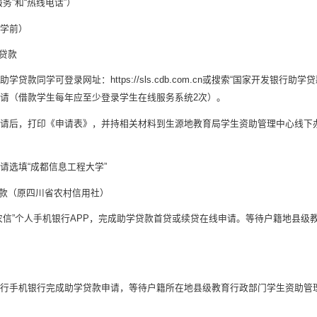
务”和“热线电话”）
学前）
学贷款
学贷款同学可登录网址：https://sls.cdb.com.cn或搜索“国家开发
请（借款学生每年应至少登录学生在线服务系统2次）。
请后，打印《申请表》，并持相关材料到生源地教育局学生资助管理中心线下
请选填“成都信息工程大学”
贷款（原四川省农村信用社）
农信”个人手机银行APP，完成助学贷款首贷或续贷在线申请。等待户籍地县
行手机银行完成助学贷款申请，等待户籍所在地县级教育行政部门学生资助管理