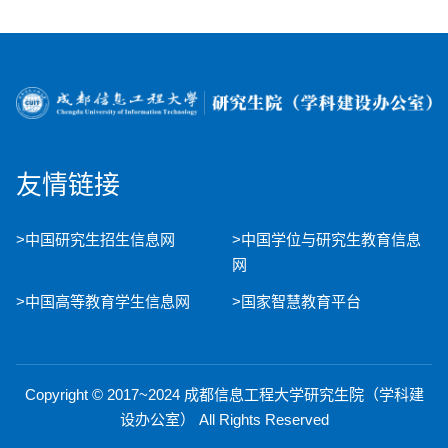
友情链接
>中国研究生招生信息网
>中国学位与研究生教育信息
网
>中国高等教育学生信息网
>国家智慧教育平台
Copyright © 2017~2024 成都信息工程大学研究生院（学科建
设办公室） All Rights Reserved